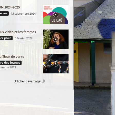
ON 2024-2025
assos
13 septembre 2024
eux vidéo et les femmes
er philo
3 février 2022
uffleur de verre
re des Jeunes
vembre 2019
Afficher davantage...