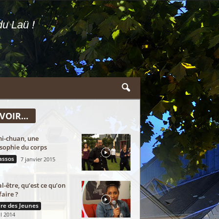
u Laü !
VOIR...
hi-chuan, une
sophie du corps
assos
7 janvier 2015
l-être, qu’est ce qu’on
faire ?
re des Jeunes
il 2014