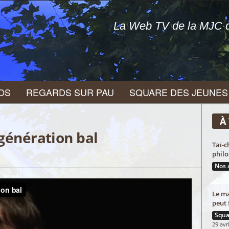
La Web TV de la MJC d
OS
REGARDS SUR PAU
SQUARE DES JEUNES
À 
 génération bal
Taï-c
philo
Nos 
Le ma
peut 
Squa
29 avr