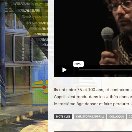
Ils ont entre 75 et 100 ans, et contraire
Apprill s’est rendu dans les « thés dansan
le troisième âge danser et faire perdurer l
MOTS CLÉS
CHRISTOPHE APPRILL
COLLOQUE
C