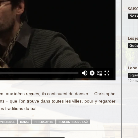
SAIS
Nos 
Les j
Goût
Le so
Squa
12 no
ment aux idées reçues, ils continuent de danser… Christophe
ts » que l’on trouve dans toutes les villes, pour y regarder
es traditions du bal.
ONFÉRENCE
DANSE
PHILOSOPHIE
RENCONTRES DU LAÜ