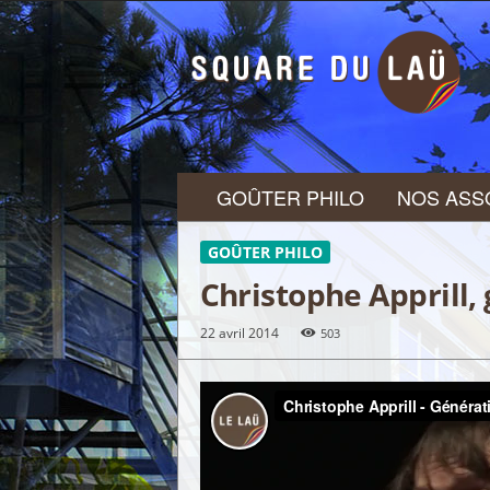
S
Q
U
A
R
E
D
U
GOÛTER PHILO
NOS ASS
L
A
Ü
GOÛTER PHILO
Christophe Apprill,
22 avril 2014
503