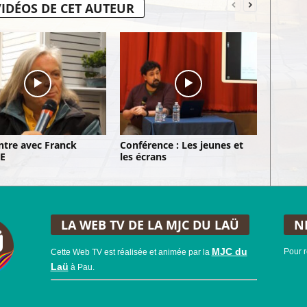
VIDÉOS DE CET AUTEUR
tre avec Franck
Conférence : Les jeunes et
E
les écrans
LA WEB TV DE LA MJC DU LAÜ
N
MJC du
Pour r
Cette Web TV est réalisée et animée par la
Laü
à Pau.