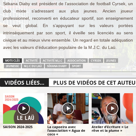
Sékana Diaby est président de l’association de football Cyrsek, un
club mixte s’adressant aux plus jeunes. Ancien joueur
professionnel, reconverti en éducateur sportif, son enseignement
se veut global. En s’appuyant sur les valeurs portées
intrinsèquement par son sport, il éveille ses licenciés au sens
civique et au mieux vivre ensemble. Un regard en totale adéquation
avec les valeurs d’éducation populaire de la M.J.C. du Laü.
MOTS CLÉS
ACTIVITÉ
ACTIVITÉ M.J.C
ASSOCIATION
CYRSEK
JEUNES
JEUNESSE
M.J.C DU LAÜ
SÉKANA DIABY
SPORT
VIDÉOS LIÉES...
PLUS DE VIDÉOS DE CET AUTE
SAISON 2024-2025
La capoeira avec
Atelier d’écriture « Le
l’association « Agua de
rêve et la plume »
coco «