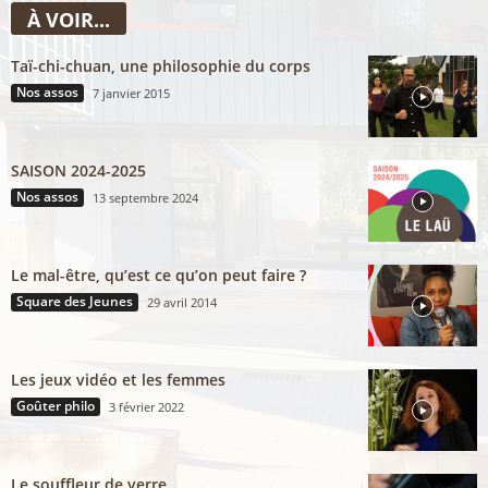
À VOIR...
Taï-chi-chuan, une philosophie du corps
Nos assos
7 janvier 2015
SAISON 2024-2025
Nos assos
13 septembre 2024
Le mal-être, qu’est ce qu’on peut faire ?
Square des Jeunes
29 avril 2014
Les jeux vidéo et les femmes
Goûter philo
3 février 2022
Le souffleur de verre