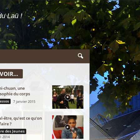
u Laü !
VOIR...
hi-chuan, une
sophie du corps
assos
7 janvier 2015
l-être, qu’est ce qu’on
faire ?
re des Jeunes
il 2014