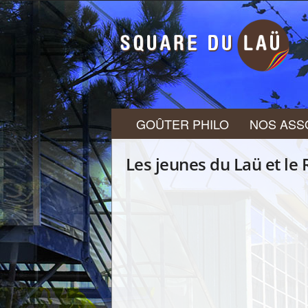
S
Q
U
A
R
E
D
U
GOÛTER PHILO
NOS ASS
L
A
Ü
Les jeunes du Laü et le