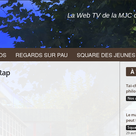
La Web TV de la MJC d
OS
REGARDS SUR PAU
SQUARE DES JEUNES
 Rap
À 
Taï-c
philo
Nos 
Le ma
peut 
Squa
29 avr