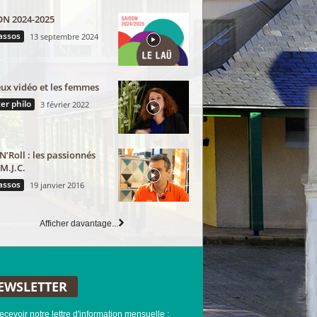
ON 2024-2025
assos
13 septembre 2024
eux vidéo et les femmes
er philo
3 février 2022
N’Roll : les passionnés
 M.J.C.
assos
19 janvier 2016
Afficher davantage...
EWSLETTER
ecevoir notre lettre d'information mensuelle :