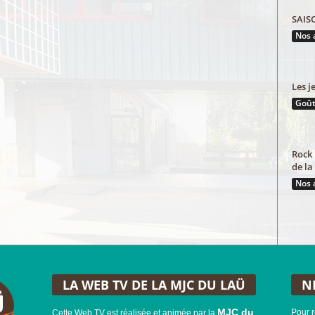
SAIS
Nos 
Les j
Goût
Rock 
de la
Nos 
LA WEB TV DE LA MJC DU LAÜ
N
MJC du
Pour r
Cette Web TV est réalisée et animée par la