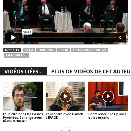
MOTS CLÉS
ISLAM
KARIM IFRAK
LE LAÜ
LES RENCONTRES DU LAÜ
TAREQ OUBROU
VIDÉOS LIÉES...
PLUS DE VIDÉOS DE CET AUTE
La laïcité dans les Basses
Rencontre avec Franck
Conférence : Les jeunes
Pyrénées, échange avec
LEPAGE
et les écrans
Kévin MOREAU