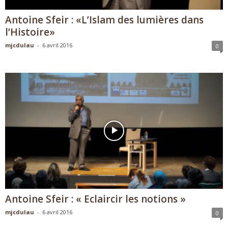
Antoine Sfeir : «L’Islam des lumières dans
l’Histoire»
mjcdulau
-
6 avril 2016
0
Antoine Sfeir : « Eclaircir les notions »
mjcdulau
-
6 avril 2016
0