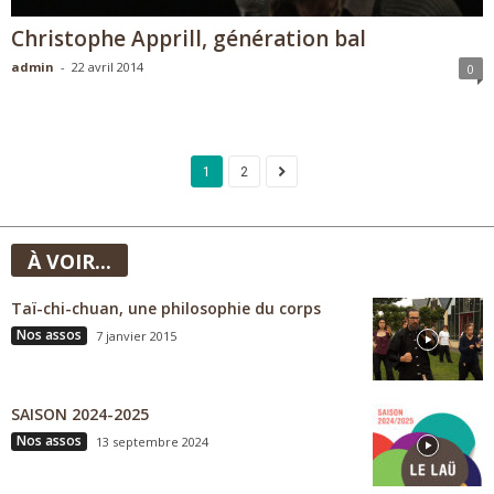
Christophe Apprill, génération bal
admin
-
22 avril 2014
0
1
2
À VOIR...
Taï-chi-chuan, une philosophie du corps
Nos assos
7 janvier 2015
SAISON 2024-2025
Nos assos
13 septembre 2024