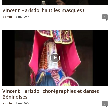
Vincent Harisdo, haut les masques !
admin
-
6 mai 2014
0
Vincent Harisdo : chorégraphies et danses
Béninoises
admin
-
6 mai 2014
0