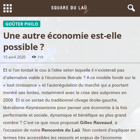
GOÛTER PHILO
Une autre économie est-elle
possible ?
15 avril 2020
719
Et si l’on tordait le cou à l’idée selon laquelle il n’existerait pas
d’alternative viable à l’économie libérale ? A ce modèle fondé sur le
« tout croissance » et l’autorégulation du marché qui a pourtant
montré ses limites, notamment avec la crise des
subprimes
en
2008. Et si on sortait du traditionnel clivage droite-gauche,
libéralisme-Keynésianisme pour penser une économie à la fois
performante et sociale, dynamique et bénéfique au plus grand
nombre ? C’est ce que nous proposait
Gilles Raveaud
, à
l’occasion de notre
Rencontre du Laü
. Non content d’expliquer en
termes très accessibles les ressorts et enjeux de l’économie